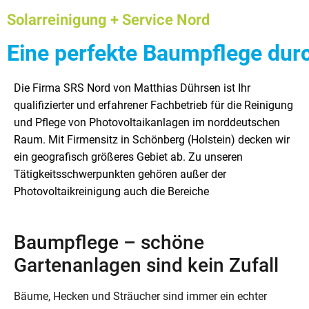
Solarreinigung + Service Nord
Eine perfekte Baumpflege durc
Die Firma SRS Nord von Matthias Dührsen ist Ihr
Fassadenreinigung, Tunnelreinigung und Dachreinigung.
Arbeiten aus – so wie Sie es von einem kompetenten
qualifizierter und erfahrener Fachbetrieb für die Reinigung
Die Aufgaben unserer Firma umfasst ferner auch
Fachbetrieb erwarten können. Nachfolgend möchten wir
und Pflege von Photovoltaikanlagen im norddeutschen
ausgesuchte Tätigkeiten aus dem Gala-Bau. So erledigen
Ihnen unser Aufgabenfeld detailliert vorstellen. In diesem
Raum. Mit Firmensitz in Schönberg (Holstein) decken wir
wir unter anderem den Baumschnitt, die Baumpflege und
Beitrag behandeln wir zunächst aber das Thema
ein geografisch größeres Gebiet ab. Zu unseren
die Baumfällung für Sie. Ebenso gehört der Heckenschnitt
Tätigkeitsschwerpunkten gehören außer der
und der Gehölzschnitt zu den Aufgaben unseres Betriebes.
Photovoltaikreinigung auch die Bereiche
Kompetent und sachgerecht führen wir alle anfallenden
Baumpflege – schöne
Gartenanlagen sind kein Zufall
Bäume, Hecken und Sträucher sind immer ein echter