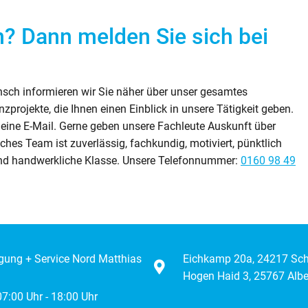
? Dann melden Sie sich bei
sch informieren wir Sie näher über unser gesamtes
projekte, die Ihnen einen Einblick in unsere Tätigkeit geben.
 eine E-Mail. Gerne geben unsere Fachleute Auskunft über
hes Team ist zuverlässig, fachkundig, motiviert, pünktlich
t und handwerkliche Klasse. Unsere Telefonnummer:
0160 98 49
igung + Service Nord Matthias
Eichkamp 20a, 24217 Sc
Hogen Haid 3, 25767 Albe
 07:00 Uhr - 18:00 Uhr