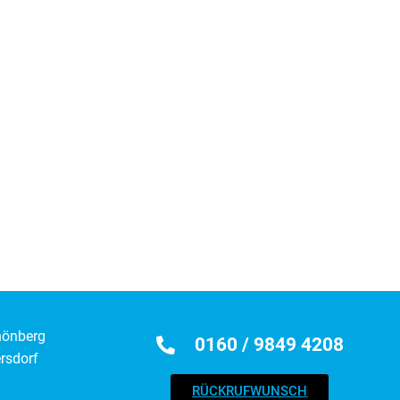
hönberg
0160 / 9849 4208
rsdorf
RÜCKRUFWUNSCH