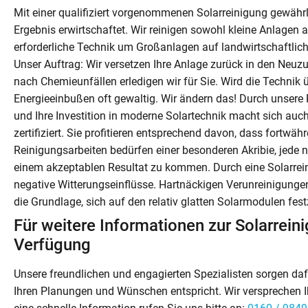
Mit einer qualifiziert vorgenommenen Solarreinigung gewährle
Ergebnis erwirtschaftet. Wir reinigen sowohl kleine Anlagen
erforderliche Technik um Großanlagen auf landwirtschaftlic
Unser Auftrag: Wir versetzen Ihre Anlage zurück in den Neu
nach Chemieunfällen erledigen wir für Sie. Wird die Technik ü
Energieeinbußen oft gewaltig. Wir ändern das! Durch unsere R
und Ihre Investition in moderne Solartechnik macht sich au
zertifiziert. Sie profitieren entsprechend davon, dass fortwäh
Reinigungsarbeiten bedürfen einer besonderen Akribie, jed
einem akzeptablen Resultat zu kommen. Durch eine Solarrei
negative Witterungseinflüsse. Hartnäckigen Verunreinigunge
die Grundlage, sich auf den relativ glatten Solarmodulen fes
Für weitere Informationen zur Solarreini
Verfügung
Unsere freundlichen und engagierten Spezialisten sorgen daf
Ihren Planungen und Wünschen entspricht. Wir versprechen Ih