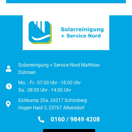
Solarreinigung + Service Nord Matthias
Dührsen
Mo. - Fr.: 07:00 Uhr - 18:00 Uhr
Sa.: 08:00 Uhr - 14:00 Uhr
Eichkamp 20a, 24217 Schönberg
Hogen Haid 3, 25767 Albersdorf
0160 / 9849 4208