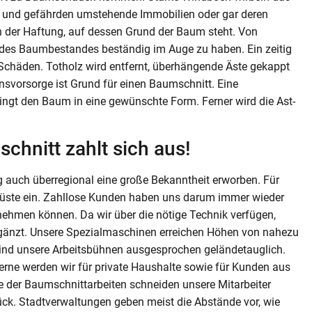
ab und gefährden umstehende Immobilien oder gar deren
n der Haftung, auf dessen Grund der Baum steht. Von
t des Baumbestandes beständig im Auge zu haben. Ein zeitig
chäden. Totholz wird entfernt, überhängende Äste gekappt
nsvorsorge ist Grund für einen Baumschnitt. Eine
gt den Baum in eine gewünschte Form. Ferner wird die Ast-
chnitt zahlt sich aus!
g auch überregional eine große Bekanntheit erworben. Für
erüste ein. Zahllose Kunden haben uns darum immer wieder
ehmen können. Da wir über die nötige Technik verfügen,
rgänzt. Unsere Spezialmaschinen erreichen Höhen von nahezu
sind unsere Arbeitsbühnen ausgesprochen geländetauglich.
erne werden wir für private Haushalte sowie für Kunden aus
fe der Baumschnittarbeiten schneiden unsere Mitarbeiter
k. Stadtverwaltungen geben meist die Abstände vor, wie