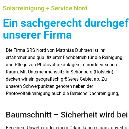
Solarreinigung + Service Nord
Ein sachgerecht durchgef
unserer Firma
Die Firma SRS Nord von Matthias Dührsen ist Ihr
Fassadenreinigung und Tunnelreinigung. Die Aufgaben
Arbeiten aus – so wie Sie es von einem kompetenten
erfahrener und qualifizierter Fachbetrieb für die Reinigung
unserer Firma umfasst darüber hinaus auch ausgesuchte
Fachbetrieb erwarten dürfen. Nachfolgend dürfen wir
und Pflege von Photovoltaikanlagen im norddeutschen
Arbeiten aus dem Gala-Bau. So erledigen wir zum Beispiel
Ihnen unser Tätigkeitsspektrum etwas näher vorstellen. In
Raum. Mit Unternehmenssitz in Schönberg (Holstein)
die Baumpflege, die Baumfällung und den Baumschnitt
diesem Beitrag betrachten wir zunächst aber das Thema
decken wir ein geografisch größeres Gebiet ab. Zu
für Sie. Zusätzlich gehört der Heckenschnitt und der
unseren Schwerpunkten gehören neben der
Gehölzschnitt zu den Aufgaben unseres Betriebes.
Photovoltaikreinigung auch die Bereiche Dachreinigung,
Kompetent und sachgerecht führen wir alle anfallenden
Baumschnitt – Sicherheit wird be
Bei einem Unwetter oder einem Orkan kann es ganz unverh