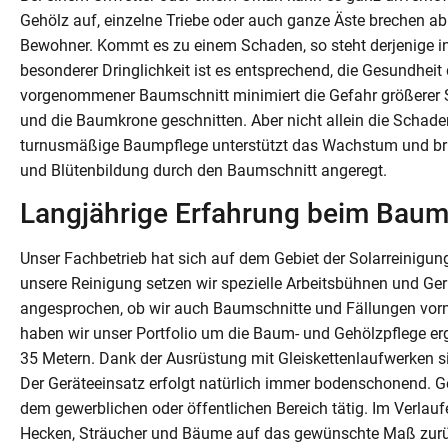
Gehölz auf, einzelne Triebe oder auch ganze Äste brechen 
Bewohner. Kommt es zu einem Schaden, so steht derjenige i
besonderer Dringlichkeit ist es entsprechend, die Gesundhei
vorgenommener Baumschnitt minimiert die Gefahr größerer S
und die Baumkrone geschnitten. Aber nicht allein die Schade
turnusmäßige Baumpflege unterstützt das Wachstum und brin
und Blütenbildung durch den Baumschnitt angeregt.
Langjährige Erfahrung beim Baums
Unser Fachbetrieb hat sich auf dem Gebiet der Solarreinigun
unsere Reinigung setzen wir spezielle Arbeitsbühnen und G
angesprochen, ob wir auch Baumschnitte und Fällungen vorn
haben wir unser Portfolio um die Baum- und Gehölzpflege e
35 Metern. Dank der Ausrüstung mit Gleiskettenlaufwerken 
Der Geräteeinsatz erfolgt natürlich immer bodenschonend. G
dem gewerblichen oder öffentlichen Bereich tätig. Im Verlau
Hecken, Sträucher und Bäume auf das gewünschte Maß zurüc