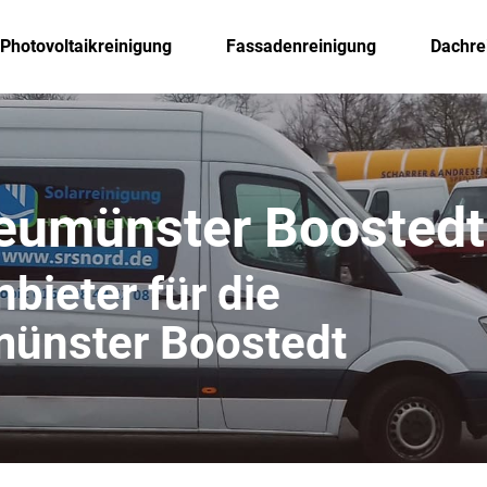
Photovoltaikreinigung
Fassadenreinigung
Dachre
Neumünster Boostedt
bieter für die
münster Boostedt