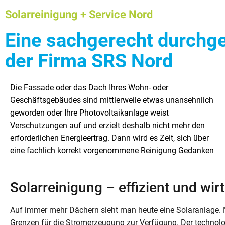
Solarreinigung + Service Nord
Eine sachgerecht durchge
der Firma SRS Nord
Die Fassade oder das Dach Ihres Wohn- oder
zu machen. Unser Unternehmen ist vor allem in der Region
verfügen über modernes technisches Equipment und
Geschäftsgebäudes sind mittlerweile etwas unansehnlich
Hamburg/Schleswig-Holstein tätig. Zu den
natürlich über langjährige Erfahrung. Gerne führen wir für
geworden oder Ihre Photovoltaikanlage weist
Schwerpunkten unseres Unternehmens zählen u.a. die
Sie überdies auch Baumpflegearbeiten und
Verschutzungen auf und erzielt deshalb nicht mehr den
Solaranlagenreinigung sowie die Reinigung von Dächern,
Baumfällungen durch. In diesem Artikel betrachten wir
erforderlichen Energieertrag. Dann wird es Zeit, sich über
Hausfassaden und Tunneln. Unser Unternehmen arbeitet
eine fachlich korrekt vorgenommene Reinigung Gedanken
für gewerbliche, öffentliche und private Auftraggeber. Wir
Solarreinigung – effizient und wir
Auf immer mehr Dächern sieht man heute eine Solaranlage. N
Grenzen für die Stromerzeugung zur Verfügung. Der technolog