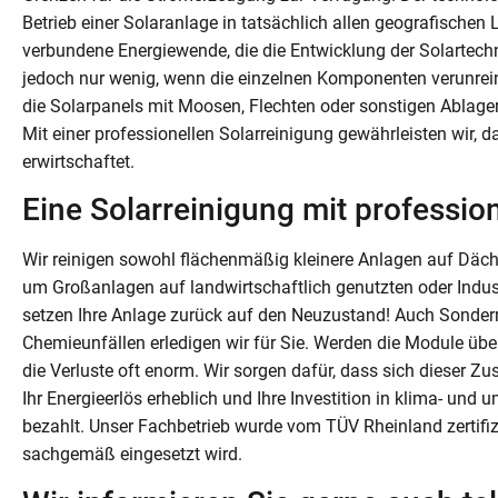
Betrieb einer Solaranlage in tatsächlich allen geografisch
verbundene Energiewende, die die Entwicklung der Solartechni
jedoch nur wenig, wenn die einzelnen Komponenten verunrein
die Solarpanels mit Moosen, Flechten oder sonstigen Ablage
Mit einer professionellen Solarreinigung gewährleisten wir, d
erwirtschaftet.
Eine Solarreinigung mit professio
Wir reinigen sowohl flächenmäßig kleinere Anlagen auf Däche
um Großanlagen auf landwirtschaftlich genutzten oder Indu
setzen Ihre Anlage zurück auf den Neuzustand! Auch Sonder
Chemieunfällen erledigen wir für Sie. Werden die Module übe
die Verluste oft enorm. Wir sorgen dafür, dass sich dieser Z
Ihr Energieerlös erheblich und Ihre Investition in klima- un
bezahlt. Unser Fachbetrieb wurde vom TÜV Rheinland zertifizi
sachgemäß eingesetzt wird.