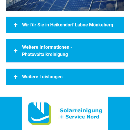
Wir für Sie in Heikendorf Laboe Mönkeberg
Weitere Informationen -
Photovoltaikreinigung
Weitere Leistungen