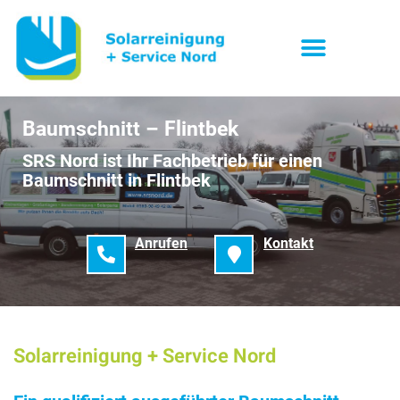
Baumschnitt – Flintbek
SRS Nord ist Ihr Fachbetrieb für einen
Baumschnitt in Flintbek
Anrufen
Kontakt
Solarreinigung + Service Nord