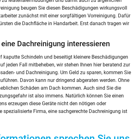
lte zu Materialermüdungen und damit auch zu ärgerlichen
reinigung beugen Sie diesen Beschädigungen wirkungsvoll
tarbeiter zunächst mit einer sorgfältigen Vorreinigung. Dafür
rsten die Dachfläche in Handarbeit. Erst danach tragen wir
r eine Dachreinigung interessieren
uf kaputte Schindeln und beseitigt kleinere Beschädigungen
 jeden Fall mitbeheben, wir stehen Ihnen hier beratend zur
Fassaden- und Dachreinigung. Um Geld zu sparen, kommen Sie
hzuführen. Davon kann nur dringend abgeraten werden. Ohne
rheblichen Schäden am Dach kommen. Auch sind Sie die
etzungsgefahr ist also immens. Natürlich können Sie einen
ens erzeugen diese Geräte nicht den nötigen oder
 spezialisierte Firma, eine sachgerechte Dachreinigung ist
nformationen sprechen Sie uns