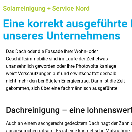
Solarreinigung + Service Nord
Eine korrekt ausgeführte
unseres Unternehmens
Das Dach oder die Fassade Ihrer Wohn- oder
Reinigung Gedanken zu machen. Das Team der Firma
öffentliche Auftraggeber. Wir verfügen über viel Know-how
Geschäftsimmobilie sind im Laufe der Zeit etwas
SRS Nord ist vor allem in der Region Hamburg/Schleswig-
und sind im Besitz der notwendigen Technik. Gerne führen
unansehnlich geworden oder Ihre Photovoltaikanlage
Holstein tätig. Zu den hauptsächlichen Tätigkeiten unserer
wir für Sie zudem auch Baumpflegearbeiten und
weist Verschutzungen auf und erwirtschaftet deshalb
Firma zählen u.a. die Solaranlagenreinigung sowie die
Baumfällungen durch. In diesem Beitrag behandeln wir
nicht mehr den benötigten Energieertrag. Dann ist die Zeit
Reinigung von Dächern, Hausfassaden und Tunneln.
gekommen, sich über eine fachmännisch ausgeführte
Unser Unternehmen arbeitet für private, gewerbliche und
Dachreinigung – eine lohnenswert
Auch an einem sachgerecht gedecktem Dach nagt der Zahn der
ausgesprochen ratsam. Es ist eine kosmetische Maßnahme, abe