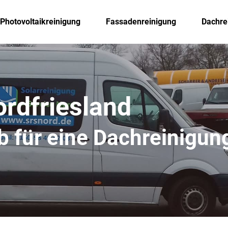
Photovoltaikreinigung
Fassadenreinigung
Dachre
rdfriesland
eb für eine Dachreinigun