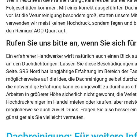
Wenn Feuchte in die Pfannen dringt, kann es bei starker Kä
Folgeschäden kommen. Mit einer korrekt ausgeführten Dach
vor. Ist die Verunreinigung besonders groß, starten unsere Mi
verwenden wir meist keinen Hochdruck, sondern fegen und bü
den Reiniger AGO Quart auf.
Rufen Sie uns bitte an, wenn Sie sich fü
Ein erfahrener Handwerker wirft natürlich auch einen Blick a
an den Dachdichtungen. Lassen Sie diese Beschädigungen auf
Seite. SRS Nord hat langjährige Erfahrung im Bereich der 
möglicherweise auf die Idee, die Dachreinigung selbst durc
die notwendige Erfahrung kann es ungewollt zu durchaus e
Arbeiten in größerer Höhe sicherlich nicht gewohnt, die Verl
Hochdruckreiniger im Handel mieten oder kaufen, aber meist
möglcherweise auch zuviel Druck. Fragen Sie also besser eine
günstiger als Sie vielleicht vermuten.
Dachreinigung: Für weitere I