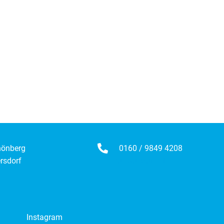
hönberg
0160 / 9849 4208
rsdorf
Rückrufwunsch
Instagram