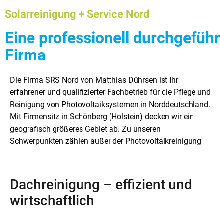
Solarreinigung + Service Nord
Eine professionell durchgefüh
Firma
Die Firma SRS Nord von Matthias Dührsen ist Ihr
auch die Bereiche Dachreinigung, Fassadenreinigung und
Aufgaben unseres Betriebes. Kompetent und sachgerecht
erfahrener und qualifizierter Fachbetrieb für die Pflege und
Tunnelreinigung. Das Tätigkeitsfeld unserer Firma
führen wir sämtliche Arbeiten aus – so wie Sie es von
Reinigung von Photovoltaiksystemen in Norddeutschland.
umfasst ferner auch ausgesuchte Tätigkeiten aus dem
einem kompetenten Fachbetrieb erwarten können. Auf den
Mit Firmensitz in Schönberg (Holstein) decken wir ein
Gala-Bau. So erledigen wir zum Beispiel die Baumpflege,
nächsten Seiten dürfen wir Ihnen unser Aufgabenfeld
geografisch größeres Gebiet ab. Zu unseren
den Baumschnitt und die Baumfällung für Sie. Zusätzlich
detailliert vorstellen. In diesem Artikel behandeln wir
Schwerpunkten zählen außer der Photovoltaikreinigung
gehört der Heckenschnitt und der Gehölzschnitt zu den
Dachreinigung – effizient und
wirtschaftlich