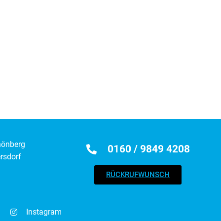
hönberg
0160 / 9849 4208
rsdorf
RÜCKRUFWUNSCH
Instagram