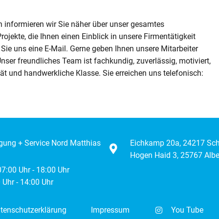
informieren wir Sie näher über unser gesamtes
ojekte, die Ihnen einen Einblick in unsere Firmentätigkeit
Sie uns eine E-Mail. Gerne geben Ihnen unsere Mitarbeiter
ser freundliches Team ist fachkundig, zuverlässig, motiviert,
tät und handwerkliche Klasse. Sie erreichen uns telefonisch:
igung + Service Nord Matthias
Eichkamp 20a, 24217 Sc
Hogen Haid 3, 25767 Albe
 07:00 Uhr - 18:00 Uhr
 Uhr - 14:00 Uhr
tenschutzerklärung
Impressum
You Tube