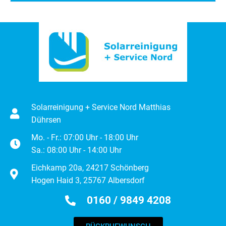
Solarreinigung + Service Nord Matthias
Dührsen
Mo. - Fr.: 07:00 Uhr - 18:00 Uhr
Sa.: 08:00 Uhr - 14:00 Uhr
Eichkamp 20a, 24217 Schönberg
Hogen Haid 3, 25767 Albersdorf
0160 / 9849 4208