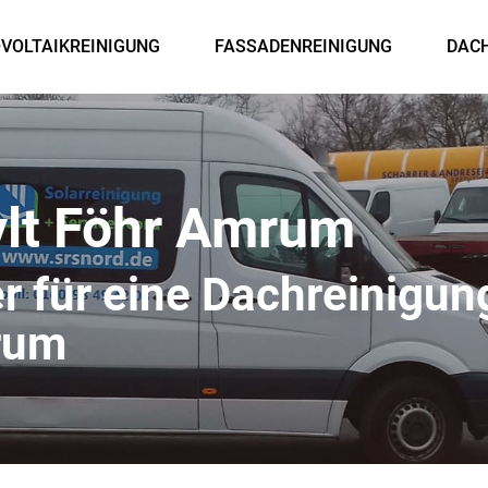
VOLTAIKREINIGUNG
FASSADENREINIGUNG
DAC
ylt Föhr Amrum
er für eine Dachreinigun
rum