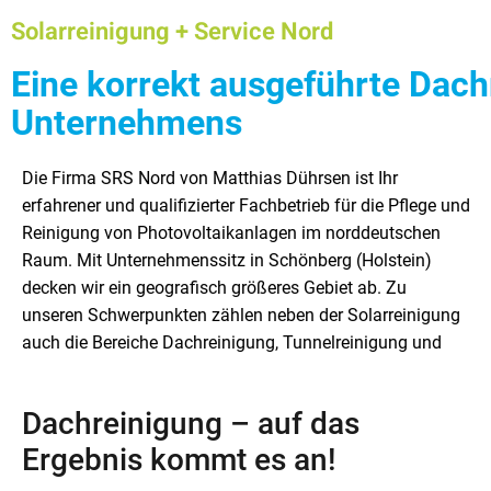
Solarreinigung + Service Nord
Eine korrekt ausgeführte Dach
Unternehmens
Die Firma SRS Nord von Matthias Dührsen ist Ihr
Fassadenreinigung. Der Aufgabenbereich unserer Firma
Arbeiten aus – so wie Sie es von einem spezialisierten
erfahrener und qualifizierter Fachbetrieb für die Pflege und
umfasst darüber hinaus auch ausgesuchte Arbeiten aus
Fachbetrieb erwarten dürfen. Auf den nächsten Seiten
Reinigung von Photovoltaikanlagen im norddeutschen
dem Gala-Bau. So erledigen wir zum Beispiel die
möchten wir Ihnen unser Tätigkeitsspektrum etwas näher
Raum. Mit Unternehmenssitz in Schönberg (Holstein)
Baumpflege, den Baumschnitt und die Baumfällung für
vorstellen. In diesem Artikel betrachten wir zunächst aber
decken wir ein geografisch größeres Gebiet ab. Zu
Sie. Ebenso gehört der Heckenschnitt und der
unseren Schwerpunkten zählen neben der Solarreinigung
Gehölzschnitt zu den Aufgaben unseres Betriebes.
auch die Bereiche Dachreinigung, Tunnelreinigung und
Kompetent und sachgerecht führen wir alle anfallenden
Dachreinigung – auf das
Ergebnis kommt es an!