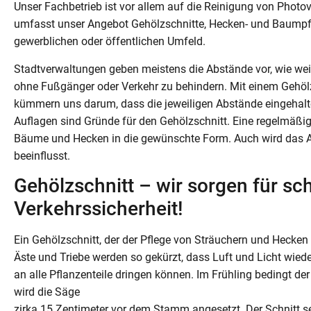
Unser Fachbetrieb ist vor allem auf die Reinigung von Photov
umfasst unser Angebot Gehölzschnitte, Hecken- und Baumpfl
gewerblichen oder öffentlichen Umfeld.
Stadtverwaltungen geben meistens die Abstände vor, wie wei
ohne Fußgänger oder Verkehr zu behindern. Mit einem Gehölz
kümmern uns darum, dass die jeweiligen Abstände eingehalten
Auflagen sind Gründe für den Gehölzschnitt. Eine regelmäßi
Bäume und Hecken in die gewünschte Form. Auch wird das As
beeinflusst.
Gehölzschnitt – wir sorgen für s
Verkehrssicherheit!
Ein Gehölzschnitt, der der Pflege von Sträuchern und Hecken 
Äste und Triebe werden so gekürzt, dass Luft und Licht wiede
an alle Pflanzenteile dringen können. Im Frühling bedingt de
wird die Säge
zirka 15 Zentimeter vor dem Stamm angesetzt. Der Schnitt se