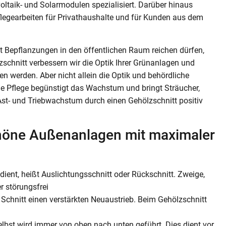
oltaik- und Solarmodulen spezialisiert. Darüber hinaus
egearbeiten für Privathaushalte und für Kunden aus dem
t Bepflanzungen in den öffentlichen Raum reichen dürfen,
schnitt verbessern wir die Optik Ihrer Grünanlagen und
 werden. Aber nicht allein die Optik und behördliche
ge Pflege begünstigt das Wachstum und bringt Sträucher,
t- und Triebwachstum durch einen Gehölzschnitt positiv
chöne Außenanlagen mit maximaler
dient, heißt Auslichtungsschnitt oder Rückschnitt. Zweige,
r störungsfrei
r Schnitt einen verstärkten Neuaustrieb. Beim Gehölzschnitt
lbst wird immer von oben nach unten geführt. Dies dient vor