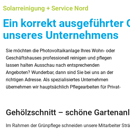
Solarreinigung + Service Nord
Ein korrekt ausgeführter 
unseres Unternehmens
Sie möchten die Photovoltaikanlage Ihres Wohn- oder
und Geschäftskunden. Ob Klein- oder Großanlage: Wir
Beispiel einen Fachbetrieb für den Baum- und
Geschäftshauses professionell reinigen und pflegen
reinigen Solarsysteme mit hochwertiger Technik und
Heckenschnitt benötigen. Auf unserer Internetseite stellen
lassen halten Ausschau nach entsprechenden
natürlich mit ausreichend Know-how und Erfahrung. Wir
wir Ihnen unsere Firma und das komplette
Angeboten? Wunderbar, dann sind Sie bei uns an der
reinigen außerdem Dächer und Fassaden und erledigen
Leistungsspektrum näher vor. In diesem Beitrag
richtigen Adresse. Als spezialisiertes Unternehmen
ausgesuchte Aufgaben aus dem Garten- und
betrachten wir zunächst das Thema Gehölzschnitt etwas
übernehmen wir hauptsächlich Pflegearbeiten für Privat-
Landschaftsbau. Sprechen Sie uns bitte an, wenn Sie zum
Gehölzschnitt – schöne Gartenanl
Im Rahmen der Grünpflege schneiden unsere Mitarbeiter St