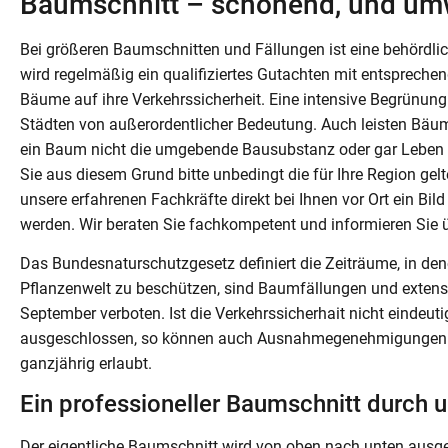
Baumschnitt – schonend, und umw
Bei größeren Baumschnitten und Fällungen ist eine behördl
wird regelmäßig ein qualifiziertes Gutachten mit entsprech
Bäume auf ihre Verkehrssicherheit. Eine intensive Begrünung 
Städten von außerordentlicher Bedeutung. Auch leisten Bäu
ein Baum nicht die umgebende Bausubstanz oder gar Leben 
Sie aus diesem Grund bitte unbedingt die für Ihre Region g
unsere erfahrenen Fachkräfte direkt bei Ihnen vor Ort ein B
werden. Wir beraten Sie fachkompetent und informieren Sie ü
Das Bundesnaturschutzgesetz definiert die Zeiträume, in dene
Pflanzenwelt zu beschützen, sind Baumfällungen und extensi
September verboten. Ist die Verkehrssicherhait nicht eindeu
ausgeschlossen, so können auch Ausnahmegenehmigungen zu
ganzjährig erlaubt.
Ein professioneller Baumschnitt durch u
Der eigentliche Baumschnitt wird von oben nach unten ausge