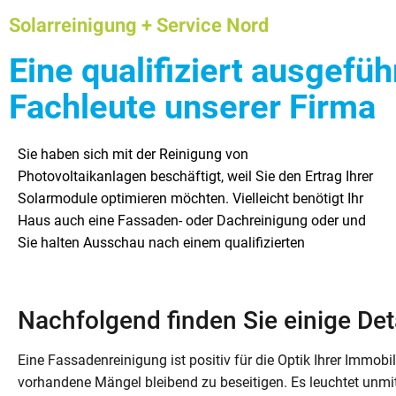
Solarreinigung + Service Nord
Eine qualifiziert ausgefü
Fachleute unserer Firma
Sie haben sich mit der Reinigung von
Fachunternehmen. Hervorragend, dass Sie unsere
Anfragen aus Hamburg und Schleswig-Holstein.
Photovoltaikanlagen beschäftigt, weil Sie den Ertrag Ihrer
Homepage entdeckt haben. Als Fachunternehmen blicken
Nachfolgend dürfen wir Ihnen einigen Informationen zu
Solarmodule optimieren möchten. Vielleicht benötigt Ihr
wir auf viele Jahre Berufserfahrung zurück. Unsere
unserem Leistungsspektrum geben. In diesem Beitrag
Haus auch eine Fassaden- oder Dachreinigung oder und
versierten Spezialisten informieren Sie sehr gerne. Die
behandeln wir speziell das Thema Fassadenreinigung.
Sie halten Ausschau nach einem qualifizierten
Firma SRS Nord von Matthias Dührsen empfiehlt sich für
Nachfolgend finden Sie einige Det
Eine Fassadenreinigung ist positiv für die Optik Ihrer Immobil
vorhandene Mängel bleibend zu beseitigen. Es leuchtet unmit