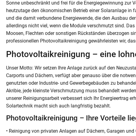
Sonne unbeschränkt und frei für die Energiegewinnung zur V
heutzutage den ökonomischen Betrieb einer Solaranlage in 
und die damit verbundene Energiewende, die den Ausbau der S
allerdings nicht viel, wenn die Module verschmutzt sind. Das 
Moosen, Flechten oder sonstigen Rückständen überzogen sind.
professionellen Photovoltaikreinigung gewährleisten wir, dass
Photovoltaikreinigung – eine lohn
Unser Motto: Wir setzen Ihre Anlage zurück auf den Neuzust
Carports und Dächern, verfügt aber genauso über die notwe
genutzten oder Industrie- und Gewerbegebäuden zu behandel
Akribie, jede kleinste Verschmutzung muss behandelt werd
unserer Reinigungsarbeit verbessert sich Ihr Energieertrag er
Solartechnik macht sich auch langfristig bezahlt.
Photovoltaikreinigung – Ihre Vorteile li
• Reinigung von privaten Anlagen auf Dächern, Garagen und 