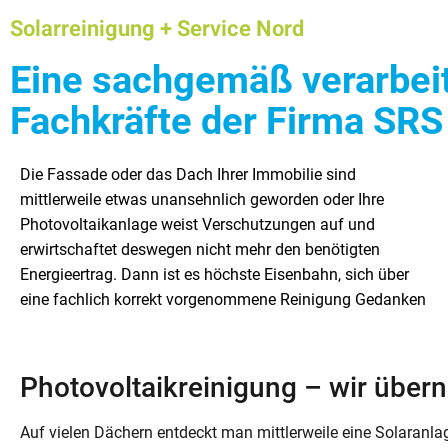
Solarreinigung + Service Nord
Eine sachgemäß verarbeit
Fachkräfte der Firma SRS
Die Fassade oder das Dach Ihrer Immobilie sind
zu machen. Das Team der Firma SRS Nord ist vor allem in
private Auftraggeber. Wir verfügen über viel Know-how
mittlerweile etwas unansehnlich geworden oder Ihre
der Region Hamburg/Schleswig-Holstein tätig. Zu den
und sind im Besitz der notwendigen Technik. Gerne führen
Photovoltaikanlage weist Verschutzungen auf und
Schwerpunkten unserer Firma zählen unter anderem die
wir für Sie überdies auch Baumfällungen und
erwirtschaftet deswegen nicht mehr den benötigten
Solaranlagenreinigung sowie die Reinigung von
Baumpflegearbeiten durch. In diesem Beitrag behandeln
Energieertrag. Dann ist es höchste Eisenbahn, sich über
Gebäudefassaden, Tunneln und Dächern. Unser
wir zunächst das Thema Photovoltaikreinigung etwas
eine fachlich korrekt vorgenommene Reinigung Gedanken
Unternehmen arbeitet für gewerbliche, öffentliche und
Photovoltaikreinigung – wir über
Auf vielen Dächern entdeckt man mittlerweile eine Solaranla