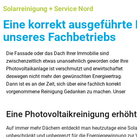
Solarreinigung + Service Nord
Eine korrekt ausgeführte 
unseres Fachbetriebs
Die Fassade oder das Dach Ihrer Immobilie sind
Unternehmen ist vor allem in der Region
verfügen über die notwendige Technik und langjährige
zwischenzeitlich etwas unansehnlich geworden oder Ihre
Hamburg/Schleswig-Holstein tätig. Zu den
Erfahrung. Gerne führen wir für Sie darüber hinaus auch
Photovoltaikanlage ist verschmutzt und erwirtschaftet
Schwerpunkten unseres Unternehmens gehören u.a. die
Baumfällungen und Baumpflegearbeiten durch. In diesem
deswegen nicht mehr den gewünschten Energieertrag.
Solaranlagenreinigung sowie die Reinigung von Tunneln,
Artikel behandeln wir zunächst das Thema
Dann ist es an der Zeit, sich über eine fachlich korrekt
Dächern und Hausfassanden. Unser Unternehmen arbeitet
vorgenommene Reinigung Gedanken zu machen. Unser
für private, öffentliche und gewerbliche Auftraggeber. Wir
Eine Photovoltaikreinigung erhöht
Auf immer mehr Dächern entdeckt man heutzutage eine Solar
unbeschränkt und unbegrenzt für die Energiegewinnung zur V