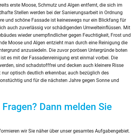
eits erste Moose, Schmutz und Algen entfernt, die sich im
hafte Stellen werden bei der Sanierungsarbeit in Ordnung
ere und schöne Fassade ist keineswegs nur ein Blickfang für
lich auch zuverlässig vor schädigenden Umwelteinflüssen. Mit
bäudes wieder unempfindlicher gegen Feuchtigkeit, Frost und
nde Moose und Algen entzieht man durch eine Reinigung die
ntergrund anzusiedeln. Die zuvor porösen Untergründe boten
ist es mit der Fassadenreinigung erst einmal vorbei. Die
rden, sind schadstofffrei und decken auch kleinere Risse
 nur optisch deutlich erkennbar, auch bezüglich des
tionstüchtig und für die nächsten Jahre gegen Sonne und
n Fragen? Dann melden Sie
formieren wir Sie näher über unser gesamtes Aufgabengebiet.