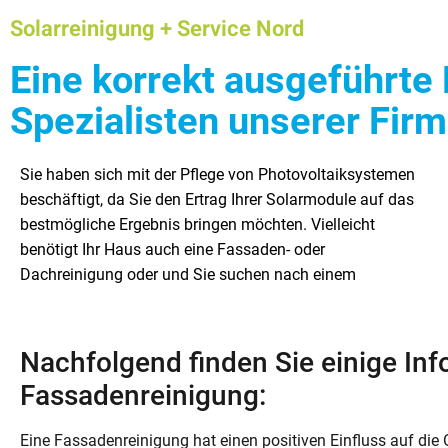
Solarreinigung + Service Nord
Eine korrekt ausgeführte 
Spezialisten unserer Fir
Sie haben sich mit der Pflege von Photovoltaiksystemen
qualifizierten Fachunternehmen. Gut, dass Sie unseren
Aufträge aus Hamburg und Schleswig-Holstein.
beschäftigt, da Sie den Ertrag Ihrer Solarmodule auf das
Internetauftritt entdeckt haben. Als Fachunternehmen
Nachfolgend möchten wir Ihnen einigen Informationen zu
bestmögliche Ergebnis bringen möchten. Vielleicht
blicken wir auf viele Jahre Berufserfahrung zurück. Unsere
unserem Leistungsangebot geben. In diesem Beitrag
benötigt Ihr Haus auch eine Fassaden- oder
engagierten Fachleute informieren Sie mit Vergnügen. Die
betrachten wir speziell das Thema Fassadenreinigung.
Dachreinigung oder und Sie suchen nach einem
Firma SRS Nord von Matthias Dührsen empfiehlt sich für
Nachfolgend finden Sie einige Inf
Fassadenreinigung:
Eine Fassadenreinigung hat einen positiven Einfluss auf die O