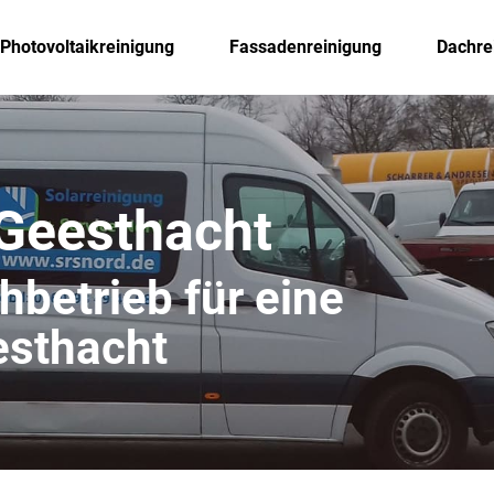
Photovoltaikreinigung
Fassadenreinigung
Dachre
 Geesthacht
chbetrieb für eine
esthacht