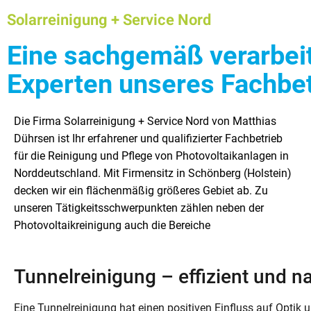
Solarreinigung + Service Nord
Eine sachgemäß verarbeite
Experten unseres Fachbe
Die Firma Solarreinigung + Service Nord von Matthias
Fassadenreinigung, Tunnelreinigung und Dachreinigung.
führen wir sämtliche Arbeiten aus – so wie Sie es von
Dührsen ist Ihr erfahrener und qualifizierter Fachbetrieb
Die Aufgaben unserer Firma umfasst darüber hinaus auch
einem kompetenten Fachbetrieb erwarten dürfen.
für die Reinigung und Pflege von Photovoltaikanlagen in
einige Arbeiten aus dem Garten- und Landschaftsbau. So
Nachfolgend dürfen wir Ihnen unser Tätigkeitsspektrum
Norddeutschland. Mit Firmensitz in Schönberg (Holstein)
erledigen wir unter anderem die Baumpflege, die
detailliert vorstellen. In diesem Beitrag behandeln wir
decken wir ein flächenmäßig größeres Gebiet ab. Zu
Baumfällung und den Baumschnitt für Sie. Außerdem
unseren Tätigkeitsschwerpunkten zählen neben der
gehört der Heckenschnitt und der Gehölzschnitt zu den
Photovoltaikreinigung auch die Bereiche
Aufgaben unseres Betriebes. Fachgerecht und kompetent
Tunnelreinigung – effizient und n
Eine Tunnelreinigung hat einen positiven Einfluss auf Optik u