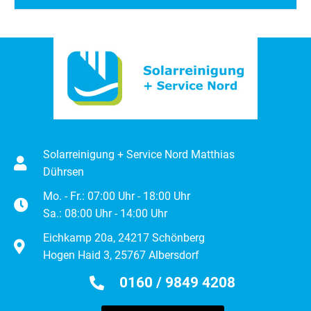
Solarreinigung + Service Nord Matthias
Dührsen
Mo. - Fr.: 07:00 Uhr - 18:00 Uhr
Sa.: 08:00 Uhr - 14:00 Uhr
Eichkamp 20a, 24217 Schönberg
Hogen Haid 3, 25767 Albersdorf
0160 / 9849 4208