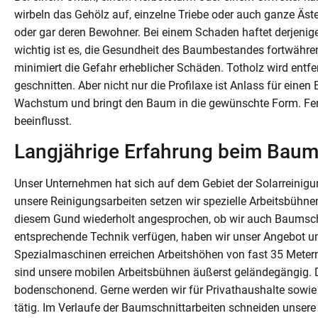
wirbeln das Gehölz auf, einzelne Triebe oder auch ganze Äs
oder gar deren Bewohner. Bei einem Schaden haftet derjeni
wichtig ist es, die Gesundheit des Baumbestandes fortwähren
minimiert die Gefahr erheblicher Schäden. Totholz wird ent
geschnitten. Aber nicht nur die Profilaxe ist Anlass für ein
Wachstum und bringt den Baum in die gewünschte Form. Fern
beeinflusst.
Langjährige Erfahrung beim Baums
Unser Unternehmen hat sich auf dem Gebiet der Solarreinigu
unsere Reinigungsarbeiten setzen wir spezielle Arbeitsbühne
diesem Gund wiederholt angesprochen, ob wir auch Baumsch
entsprechende Technik verfügen, haben wir unser Angebot u
Spezialmaschinen erreichen Arbeitshöhen von fast 35 Metern
sind unsere mobilen Arbeitsbühnen äußerst geländegängig. De
bodenschonend. Gerne werden wir für Privathaushalte sowie
tätig. Im Verlaufe der Baumschnittarbeiten schneiden unser