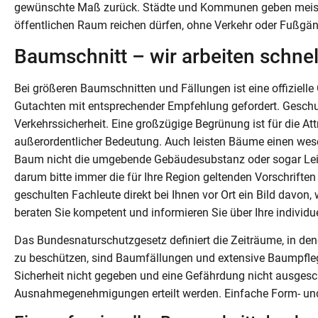
gewünschte Maß zurück. Städte und Kommunen geben meisten
öffentlichen Raum reichen dürfen, ohne Verkehr oder Fußgän
Baumschnitt – wir arbeiten schnel
Bei größeren Baumschnitten und Fällungen ist eine offizielle
Gutachten mit entsprechender Empfehlung gefordert. Gesch
Verkehrssicherheit. Eine großzügige Begrünung ist für die A
außerordentlicher Bedeutung. Auch leisten Bäume einen wese
Baum nicht die umgebende Gebäudesubstanz oder sogar Leib
darum bitte immer die für Ihre Region geltenden Vorschrift
geschulten Fachleute direkt bei Ihnen vor Ort ein Bild davo
beraten Sie kompetent und informieren Sie über Ihre individu
Das Bundesnaturschutzgesetz definiert die Zeiträume, in den
zu beschützen, sind Baumfällungen und extensive Baumpflege
Sicherheit nicht gegeben und eine Gefährdung nicht ausges
Ausnahmegenehmigungen erteilt werden. Einfache Form- und 