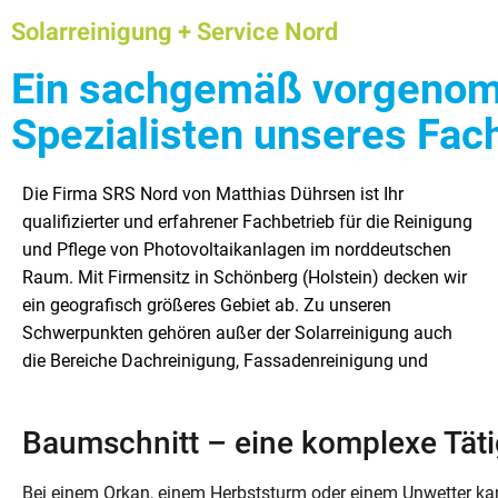
Solarreinigung + Service Nord
Ein sachgemäß vorgenom
Spezialisten unseres Fac
Die Firma SRS Nord von Matthias Dührsen ist Ihr
Tunnelreinigung. Das Tätigkeitsfeld unserer Firma
von einem spezialisierten Fachbetrieb erwarten dürfen.
qualifizierter und erfahrener Fachbetrieb für die Reinigung
umfasst des Weiteren auch einige Tätigkeiten aus dem
Auf den nächsten Seiten möchten wir Ihnen unser
und Pflege von Photovoltaikanlagen im norddeutschen
Gala-Bau. So erledigen wir zum Beispiel die Baumpflege,
Aufgabenfeld detailliert vorstellen. In diesem Beitrag
Raum. Mit Firmensitz in Schönberg (Holstein) decken wir
den Baumschnitt und die Baumfällung für Sie. Außerdem
behandeln wir zunächst aber das Thema Baumschnitt
ein geografisch größeres Gebiet ab. Zu unseren
gehört Gehölzschnitt und der Heckenschnitt zu den
Schwerpunkten gehören außer der Solarreinigung auch
Aufgaben unseres Betriebes. Kompetent und sachgerecht
die Bereiche Dachreinigung, Fassadenreinigung und
führen wir alle anfallenden Arbeiten aus – so wie Sie es
Baumschnitt – eine komplexe Täti
Bei einem Orkan, einem Herbststurm oder einem Unwetter k