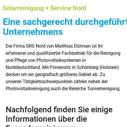
Solarreinigung + Service Nord
Eine sachgerecht durchgeführ
Unternehmens
Die Firma SRS Nord von Matthias Dührsen ist Ihr
Dachreinigung und Fassadenreinigung. Das Tätigkeitsfeld
sachgerecht führen wir sämtliche Arbeiten aus – so wie
erfahrener und qualifizierter Fachbetrieb für die Reinigung
unserer Firma umfasst des Weiteren auch ausgesuchte
Sie es von einem spezialisierten Fachbetrieb erwarten
und Pflege von Photovoltaiksystemen in
Arbeiten aus dem Garten- und Landschaftsbau. So
können. Nachfolgend dürfen wir Ihnen unser
Norddeutschland. Mit Firmensitz in Schönberg (Holstein)
erledigen wir zum Beispiel den Baumschnitt, die
Tätigkeitsspektrum etwas näher vorstellen. In diesem
decken wir ein geografisch größeres Gebiet ab. Zu
Baumpflege und die Baumfällung für Sie. Außerdem
Beitrag betrachten wir zunächst aber das Thema
unseren Tätigkeitsschwerpunkten zählen neben der
gehört Gehölzschnitt und der Heckenschnitt zu den
Photovoltaikreinigung auch die Bereiche Tunnelreinigung,
Leistungen unseres Betriebes. Kompetent und
Nachfolgend finden Sie einige
Informationen über die