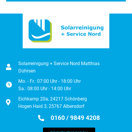
Solarreinigung + Service Nord Matthias
Dührsen
Mo. - Fr.: 07:00 Uhr - 18:00 Uhr
Sa.: 08:00 Uhr - 14:00 Uhr
Eichkamp 20a, 24217 Schönberg
Hogen Haid 3, 25767 Albersdorf
0160 / 9849 4208