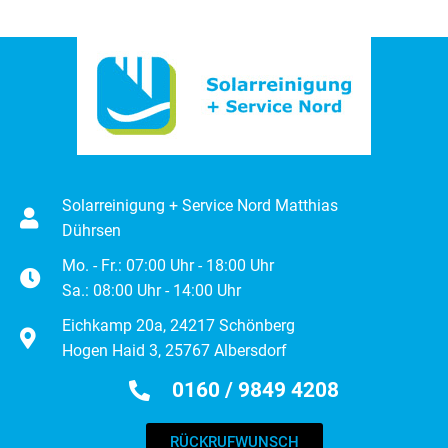
Solarreinigung + Service Nord Matthias
Dührsen
Mo. - Fr.: 07:00 Uhr - 18:00 Uhr
Sa.: 08:00 Uhr - 14:00 Uhr
Eichkamp 20a, 24217 Schönberg
Hogen Haid 3, 25767 Albersdorf
0160 / 9849 4208
RÜCKRUFWUNSCH